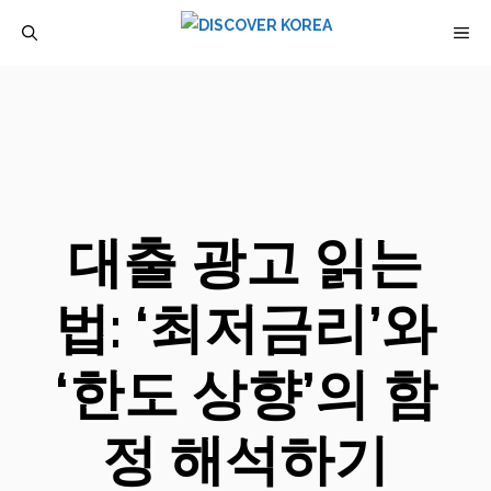
컨
M
텐
츠
로
건
너
뛰
대출 광고 읽는
기
법: ‘최저금리’와
‘한도 상향’의 함
정 해석하기