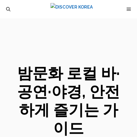
컨
M
텐
츠
로
건
너
뛰
밤문화 로컬 바·
기
공연·야경, 안전
하게 즐기는 가
이드