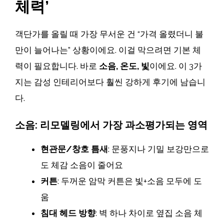
체력’
객단가를 올릴 때 가장 무서운 건 “가격 올렸더니 불
만이 늘어나는” 상황이에요. 이걸 막으려면 기본 체
력이 필요합니다. 바로
소음, 온도, 빛
이에요. 이 3가
지는 감성 인테리어보다 훨씬 강하게 후기에 남습니
다.
소음: 리모델링에서 가장 과소평가되는 영역
현관문/창호 틈새
: 문풍지나 기밀 보강만으로
도 체감 소음이 줄어요
커튼
: 두꺼운 암막 커튼은 빛+소음 모두에 도
움
침대 헤드 방향
: 벽 하나 차이로 옆집 소음 체