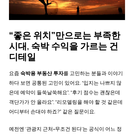
“좋은 위치”만으로는 부족한
시대, 숙박 수익을 가르는 건
디테일
요즘
숙박용 부동산 투자
를 고민하는 분들과 이야기
하다 보면 공통된 고민이 있어요. “입지는 나쁘지 않
은데 예약이 들쑥날쑥해요”, “후기 점수는 괜찮은데
객단가가 안 올라요”, “리모델링을 해야 할 것 같은데
어디부터 손대야 하죠?” 같은 질문이요.
예전엔 ‘관광지 근처=무조건 된다’는 공식이 어느 정