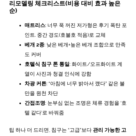
리모델링 체크리스트(비용 대비 효과 높은
순)
매트리스
: 너무 푹 꺼진 저가형은 후기 폭탄 포
인트. 중간 경도(호불호 적음)로 교체
베개 2종
: 낮은 베개+높은 베개 조합으로 만족
도 커버
호텔식 침구 톤 통일
: 화이트/오프화이트 계
열이 사진과 청결 인식에 강함
차광 커튼
: “아침에 너무 밝아서 깼다” 같은 불
만을 원천 차단
간접조명
: 눈부심 없는 조명은 체류 경험을 ‘호
텔 같다’로 바꿔줌
팁 하나 더 드리면, 침구는 “고급”보다
관리 가능한 고