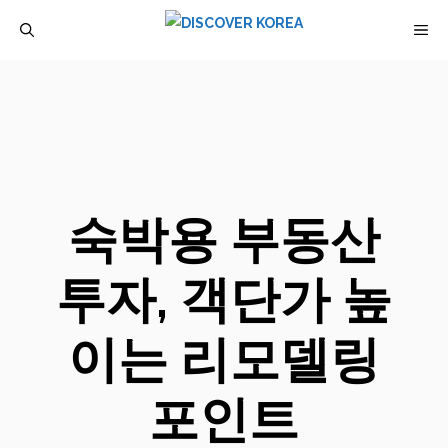
컨
M
텐
츠
로
건
너
뛰
숙박용 부동산
기
투자, 객단가 높
이는 리모델링
포인트