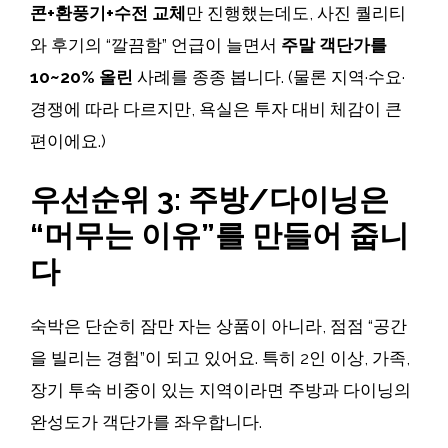
콘+환풍기+수전 교체
만 진행했는데도, 사진 퀄리티
와 후기의 “깔끔함” 언급이 늘면서
주말 객단가를
10~20% 올린
사례를 종종 봅니다. (물론 지역·수요·
경쟁에 따라 다르지만, 욕실은 투자 대비 체감이 큰
편이에요.)
우선순위 3: 주방/다이닝은
“머무는 이유”를 만들어 줍니
다
숙박은 단순히 잠만 자는 상품이 아니라, 점점 “공간
을 빌리는 경험”이 되고 있어요. 특히 2인 이상, 가족,
장기 투숙 비중이 있는 지역이라면 주방과 다이닝의
완성도가 객단가를 좌우합니다.