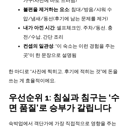
가구(사진에 바로 드러남)
불편을 제거하는 요소
: 침대/방음/샤워 수
압/냄새/동선(후기에 남는 문제를 제거)
내가 아낀 시간
: 셀프체크인, 주차/동선, 충
전/수납, 간단 조리
컨셉의 일관성
: “이 숙소는 이런 경험을 주는
곳”이 한 문장으로 설명됨
한 마디로 “사진에 찍히고, 후기에 적히는 것”에 돈을
쓰는 게 효율적이에요.
우선순위 1: 침실과 침구는 ‘수
면 품질’로 승부가 갈립니다
숙박업에서 객단가에 가장 직접적으로 영향을 주는