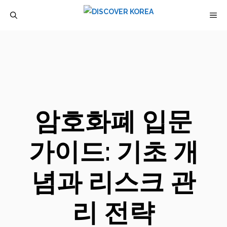
컨
M
텐
츠
로
건
너
뛰
암호화폐 입문
기
가이드: 기초 개
념과 리스크 관
리 전략