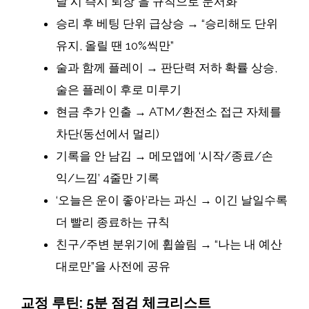
달 시 즉시 퇴장”을 규칙으로 문서화
승리 후 베팅 단위 급상승 → “승리해도 단위
유지, 올릴 땐 10%씩만”
술과 함께 플레이 → 판단력 저하 확률 상승,
술은 플레이 후로 미루기
현금 추가 인출 → ATM/환전소 접근 자체를
차단(동선에서 멀리)
기록을 안 남김 → 메모앱에 ‘시작/종료/손
익/느낌’ 4줄만 기록
‘오늘은 운이 좋아’라는 과신 → 이긴 날일수록
더 빨리 종료하는 규칙
친구/주변 분위기에 휩쓸림 → “나는 내 예산
대로만”을 사전에 공유
교정 루틴: 5분 점검 체크리스트