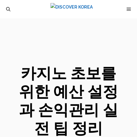
컨
M
텐
츠
로
건
너
뛰
카지노 초보를
기
위한 예산 설정
과 손익관리 실
전 팁 정리