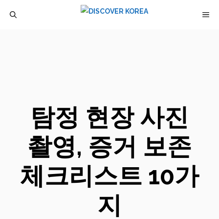
컨
M
텐
츠
로
건
너
뛰
탐정 현장 사진
기
촬영, 증거 보존
체크리스트 10가
지