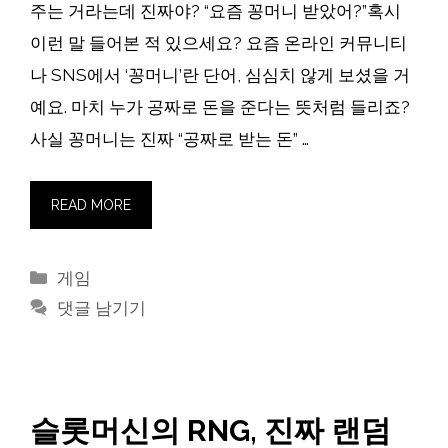
주는 거라는데 진짜야? “요즘 꽁머니 받았어?”혹시
이런 말 들어본 적 있으세요? 요즘 온라인 커뮤니티
나 SNS에서 ‘꽁머니’란 단어, 심심치 않게 보셨을 거
예요. 마치 누가 공짜로 돈을 준다는 뜻처럼 들리죠?
사실 꽁머니는 진짜 “공짜로 받는 돈” …
READ MORE
카
게임
테
댓글 남기기
고
리
슬롯머신의 RNG, 진짜 랜덤