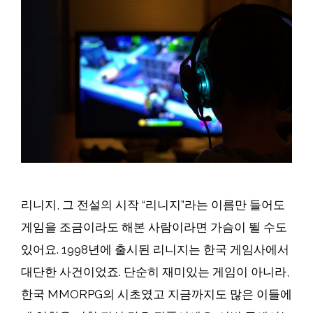
리니지, 그 전설의 시작 “리니지”라는 이름만 들어도
게임을 조금이라도 해본 사람이라면 가슴이 뛸 수도
있어요. 1998년에 출시된 리니지는 한국 게임사에서
대단한 사건이었죠. 단순히 재미있는 게임이 아니라,
한국 MMORPG의 시초였고 지금까지도 많은 이들에