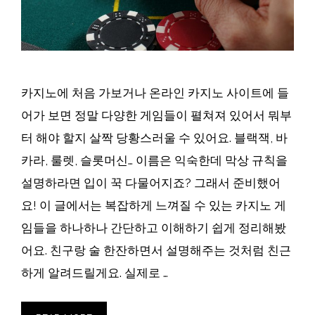
카지노에 처음 가보거나 온라인 카지노 사이트에 들
어가 보면 정말 다양한 게임들이 펼쳐져 있어서 뭐부
터 해야 할지 살짝 당황스러울 수 있어요. 블랙잭, 바
카라, 룰렛, 슬롯머신… 이름은 익숙한데 막상 규칙을
설명하라면 입이 꾹 다물어지죠? 그래서 준비했어
요! 이 글에서는 복잡하게 느껴질 수 있는 카지노 게
임들을 하나하나 간단하고 이해하기 쉽게 정리해봤
어요. 친구랑 술 한잔하면서 설명해주는 것처럼 친근
하게 알려드릴게요. 실제로 …