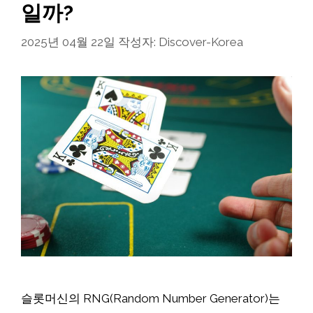
일까?
2025년 04월 22일
작성자:
Discover-Korea
슬롯머신의 RNG(Random Number Generator)는