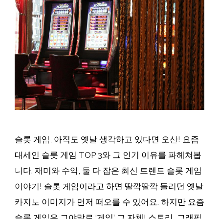
슬롯 게임, 아직도 옛날 생각하고 있다면 오산! 요즘
대세인 슬롯 게임 TOP 3와 그 인기 이유를 파헤쳐봅
니다. 재미와 수익, 둘 다 잡은 최신 트렌드 슬롯 게임
이야기! 슬롯 게임이라고 하면 딸깍딸깍 돌리던 옛날
카지노 이미지가 먼저 떠오를 수 있어요. 하지만 요즘
슬롯 게임은 그야말로 ‘게임’ 그 자체! 스토리, 그래픽,