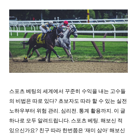
스포츠 베팅의 세계에서 꾸준히 수익을 내는 고수들
의 비법은 따로 있다? 초보자도 따라 할 수 있는 실전
노하우부터 위험 관리, 심리전, 통계 활용까지, 이 글
하나로 모두 알려드립니다. 스포츠 베팅, 해보신 적
있으신가요? 친구 따라 한번쯤은 ‘재미 삼아’ 해보신