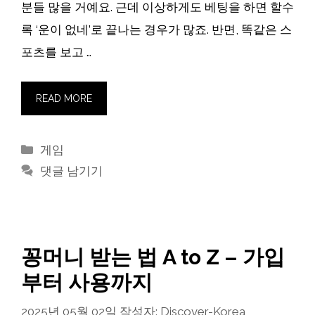
분들 많을 거예요. 근데 이상하게도 베팅을 하면 할수
록 ‘운이 없네’로 끝나는 경우가 많죠. 반면, 똑같은 스
포츠를 보고 …
READ MORE
카
게임
테
댓글 남기기
고
리
꽁머니 받는 법 A to Z – 가입
부터 사용까지
2025년 05월 02일
작성자:
Discover-Korea