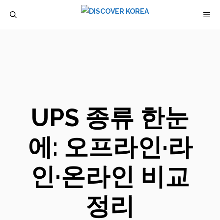
컨
M
텐
츠
로
건
너
뛰
UPS 종류 한눈
기
에: 오프라인·라
인·온라인 비교
정리