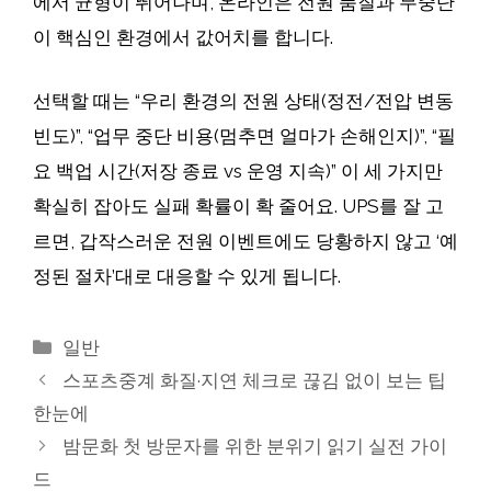
에서 균형이 뛰어나며, 온라인은 전원 품질과 무중단
이 핵심인 환경에서 값어치를 합니다.
선택할 때는 “우리 환경의 전원 상태(정전/전압 변동
빈도)”, “업무 중단 비용(멈추면 얼마가 손해인지)”, “필
요 백업 시간(저장 종료 vs 운영 지속)” 이 세 가지만
확실히 잡아도 실패 확률이 확 줄어요. UPS를 잘 고
르면, 갑작스러운 전원 이벤트에도 당황하지 않고 ‘예
정된 절차’대로 대응할 수 있게 됩니다.
카
일반
테
스포츠중계 화질·지연 체크로 끊김 없이 보는 팁
고
한눈에
리
밤문화 첫 방문자를 위한 분위기 읽기 실전 가이
드