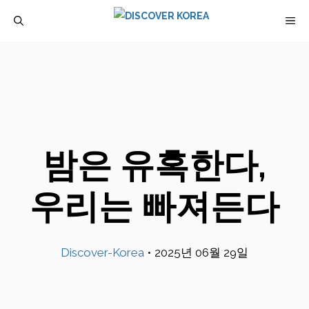
컨
M
텐
츠
로
건
너
뛰
밤은 유혹한다,
기
우리는 빠져든다
Discover-Korea
•
2025년 06월 29일