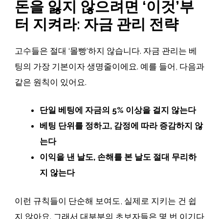
돈을 잃지 않으려면 ‘이것’부
터 지켜라: 자금 관리 전략
고수들은 절대 ‘몰빵’하지 않습니다. 자금 관리는 베
팅의 가장 기본이자 생명줄이에요. 예를 들어, 다음과
같은 원칙이 있어요.
단일 베팅에 자금의 5% 이상을 걸지 않는다
베팅 단위를 정하고, 감정에 따라 증감하지 않
는다
이익을 낸 날도, 손해를 본 날도 절대 무리하
지 않는다
이런 규칙들이 단순해 보여도, 실제로 지키는 건 쉽
지 않아요. 그래서 대부분의 초보자들은 몇 번 이기다