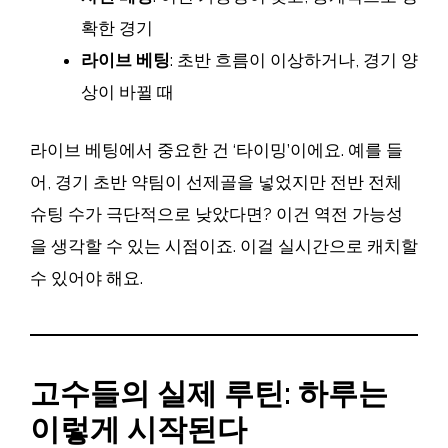
확한 경기
라이브 베팅
: 초반 흐름이 이상하거나, 경기 양
상이 바뀔 때
라이브 베팅에서 중요한 건 ‘타이밍’이에요. 예를 들
어, 경기 초반 약팀이 선제골을 넣었지만 전반 전체
슈팅 수가 극단적으로 낮았다면? 이건 역전 가능성
을 생각할 수 있는 시점이죠. 이걸 실시간으로 캐치할
수 있어야 해요.
고수들의 실제 루틴: 하루는
이렇게 시작된다