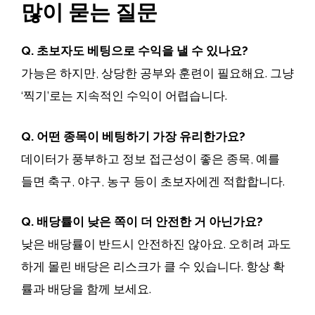
많이 묻는 질문
Q. 초보자도 베팅으로 수익을 낼 수 있나요?
가능은 하지만, 상당한 공부와 훈련이 필요해요. 그냥
‘찍기’로는 지속적인 수익이 어렵습니다.
Q. 어떤 종목이 베팅하기 가장 유리한가요?
데이터가 풍부하고 정보 접근성이 좋은 종목, 예를
들면 축구, 야구, 농구 등이 초보자에겐 적합합니다.
Q. 배당률이 낮은 쪽이 더 안전한 거 아닌가요?
낮은 배당률이 반드시 안전하진 않아요. 오히려 과도
하게 몰린 배당은 리스크가 클 수 있습니다. 항상 확
률과 배당을 함께 보세요.