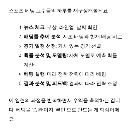
스포츠 베팅 고수들의 하루를 재구성해볼게요.
뉴스 체크
: 부상, 라인업, 날씨 확인
배당률 추이 분석
: 시초 배당과 현재 배당 비교
경기 일정 선정
: 가치 있는 경기 선별
확률 분석 및 모델링
: 자체 모델로 예측 확률
계산
베팅 실행
: 미리 정한 전략에 따라 베팅
결과 분석 및 피드백
: 결과에 따라 전략 조정
이 일련의 과정을 반복하면서 수익을 축적하는 겁니
다. 베팅을 ‘습관’이자 ‘루틴’으로 만드는 게 핵심이에
요.