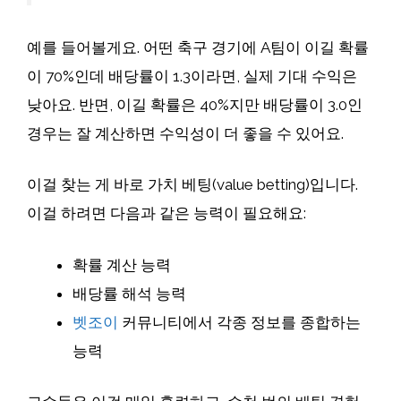
예를 들어볼게요. 어떤 축구 경기에 A팀이 이길 확률
이 70%인데 배당률이 1.3이라면, 실제 기대 수익은
낮아요. 반면, 이길 확률은 40%지만 배당률이 3.0인
경우는 잘 계산하면 수익성이 더 좋을 수 있어요.
이걸 찾는 게 바로 가치 베팅(value betting)입니다.
이걸 하려면 다음과 같은 능력이 필요해요:
확률 계산 능력
배당률 해석 능력
벳조이
커뮤니티에서 각종 정보를 종합하는
능력