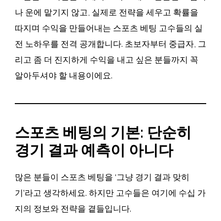
나 운에 맡기지 않고, 실제로 전략을 세우고 확률을
따지며 수익을 만들어내는 스포츠 베팅 고수들의 실
전 노하우를 전격 공개합니다. 초보자부터 중급자, 그
리고 좀 더 진지하게 수익을 내고 싶은 분들까지 꼭
알아두셔야 할 내용이에요.
스포츠 베팅의 기본: 단순히
경기 결과 예측이 아니다
많은 분들이 스포츠 베팅을 ‘그냥 경기 결과 맞히
기’라고 생각하세요. 하지만 고수들은 여기에 수십 가
지의 정보와 전략을 곁들입니다.