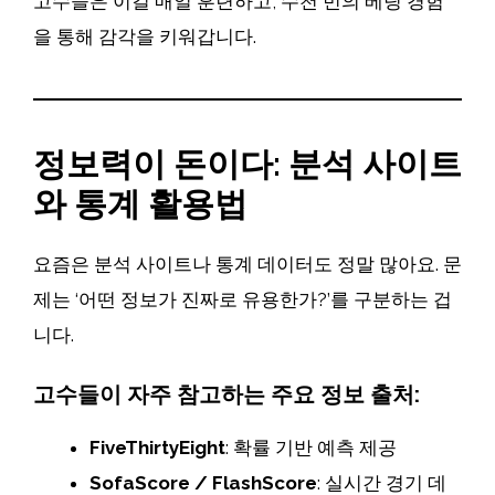
고수들은 이걸 매일 훈련하고, 수천 번의 베팅 경험
을 통해 감각을 키워갑니다.
정보력이 돈이다: 분석 사이트
와 통계 활용법
요즘은 분석 사이트나 통계 데이터도 정말 많아요. 문
제는 ‘어떤 정보가 진짜로 유용한가?’를 구분하는 겁
니다.
고수들이 자주 참고하는 주요 정보 출처:
FiveThirtyEight
: 확률 기반 예측 제공
SofaScore / FlashScore
: 실시간 경기 데