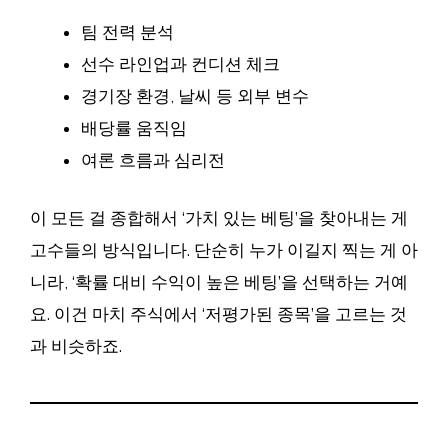
팀 전력 분석
선수 라인업과 컨디션 체크
경기장 환경, 날씨 등 외부 변수
배당률 움직임
여론 흐름과 심리전
이 모든 걸 종합해서 ‘가치 있는 베팅’을 찾아내는 게
고수들의 방식입니다. 단순히 누가 이길지 찍는 게 아
니라, ‘확률 대비 수익이 높은 베팅’을 선택하는 거예
요. 이건 마치 주식에서 ‘저평가된 종목’을 고르는 것
과 비슷하죠.