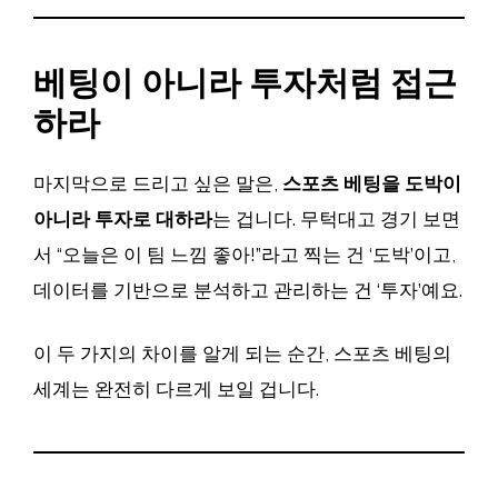
베팅이 아니라 투자처럼 접근
하라
마지막으로 드리고 싶은 말은,
스포츠 베팅을 도박이
아니라 투자로 대하라
는 겁니다. 무턱대고 경기 보면
서 “오늘은 이 팀 느낌 좋아!”라고 찍는 건 ‘도박’이고,
데이터를 기반으로 분석하고 관리하는 건 ‘투자’예요.
이 두 가지의 차이를 알게 되는 순간, 스포츠 베팅의
세계는 완전히 다르게 보일 겁니다.