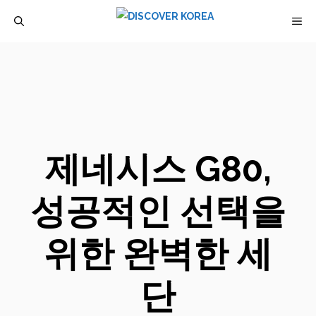
컨
M
텐
츠
로
건
너
뛰
제네시스 G80,
기
성공적인 선택을
위한 완벽한 세
단