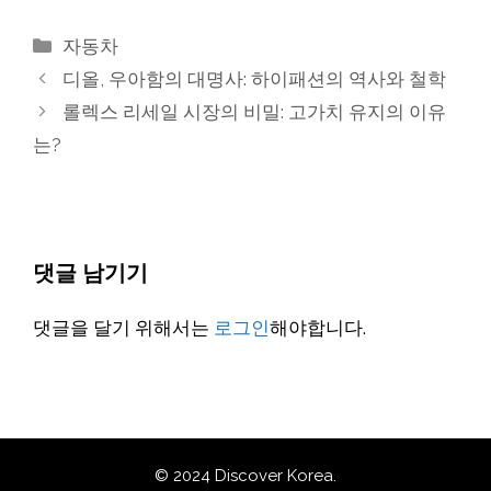
카
자동차
테
디올, 우아함의 대명사: 하이패션의 역사와 철학
고
롤렉스 리세일 시장의 비밀: 고가치 유지의 이유
리
는?
댓글 남기기
댓글을 달기 위해서는
로그인
해야합니다.
© 2024 Discover Korea.