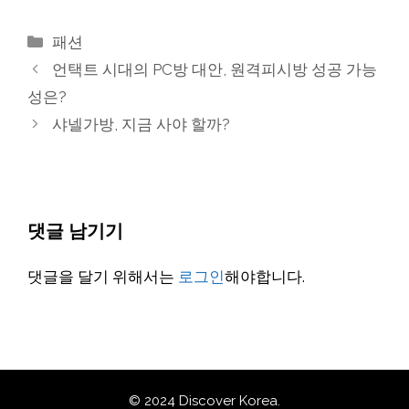
카
패션
테
언택트 시대의 PC방 대안, 원격피시방 성공 가능
고
성은?
리
샤넬가방, 지금 사야 할까?
댓글 남기기
댓글을 달기 위해서는
로그인
해야합니다.
© 2024 Discover Korea.