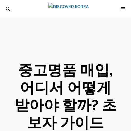
컨
M
텐
츠
로
건
너
뛰
중고명품 매입,
기
어디서 어떻게
받아야 할까? 초
보자 가이드