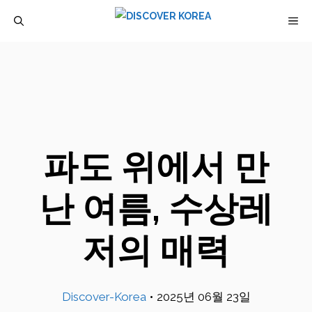
컨
M
텐
츠
로
건
너
뛰
파도 위에서 만
기
난 여름, 수상레
저의 매력
Discover-Korea
•
2025년 06월 23일