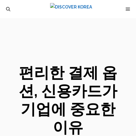
컨
M
텐
츠
로
건
너
뛰
편리한 결제 옵
기
션, 신용카드가
기업에 중요한
이유