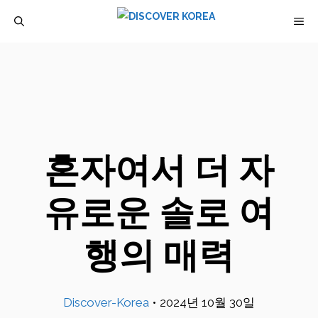
컨
M
텐
츠
로
건
너
뛰
혼자여서 더 자
기
유로운 솔로 여
행의 매력
Discover-Korea
•
2024년 10월 30일